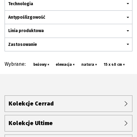
Plan połączenia
Technologia
Antypoślizgowość
Linia produktowa
Zastosowanie
Wybrane:
beżowy ×
elewacja ×
natura ×
15 x 40 cm ×
Kolekcje Cerrad
Kolekcje Ultime