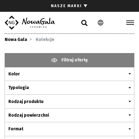
Szukaj
NASZE MARKI
▼
PL
EN
Kolekcje
Nowa Gala
Kolekcje
Inspiracje
Gdzie kupić
Filtruj ofertę
Pliki do pobrania
Kolor
Strefa architekta
Pytania i odpowiedzi
Typologia
Kariera
Rodzaj produktu
Kontakt
Rodzaj powierzchni
Komunikacja z akcjonariuszami
Format
Relacje inwestorskie