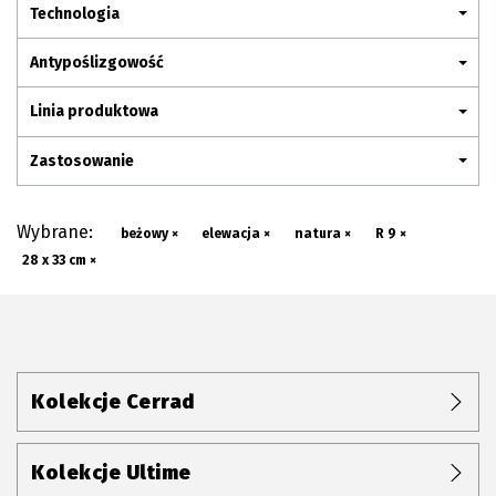
Plan połączenia
Technologia
Antypoślizgowość
Linia produktowa
Zastosowanie
Wybrane:
beżowy ×
elewacja ×
natura ×
R 9 ×
28 x 33 cm ×
Kolekcje Cerrad
Kolekcje Ultime