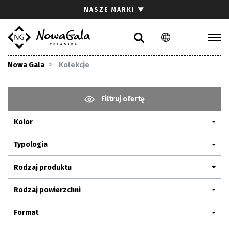
Szukaj
NASZE MARKI
▼
PL
EN
Kolekcje
Nowa Gala
Kolekcje
Inspiracje
Gdzie kupić
Filtruj ofertę
Pliki do pobrania
Kolor
Strefa architekta
Pytania i odpowiedzi
Typologia
Kariera
Rodzaj produktu
Kontakt
Rodzaj powierzchni
Komunikacja z akcjonariuszami
Format
Relacje inwestorskie