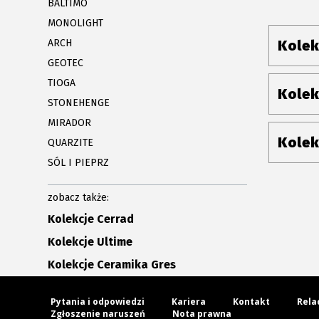
BALTIMO
MONOLIGHT
ARCH
Kolek
GEOTEC
TIOGA
Kolek
STONEHENGE
MIRADOR
Kolek
QUARZITE
SÓL I PIEPRZ
zobacz także:
Kolekcje Cerrad
Kolekcje Ultime
Kolekcje Ceramika Gres
Pytania i odpowiedzi
Kariera
Kontakt
Rela
Zgłoszenie naruszeń
Nota prawna