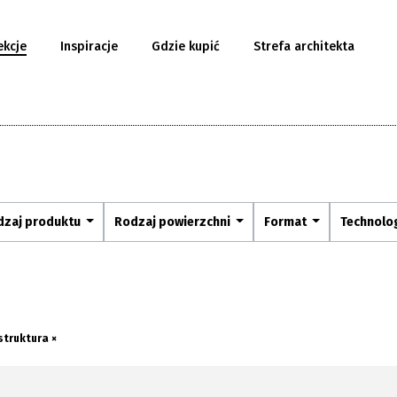
ekcje
Inspiracje
Gdzie kupić
Strefa architekta
dzaj produktu
Rodzaj powierzchni
Format
Technolo
struktura ×