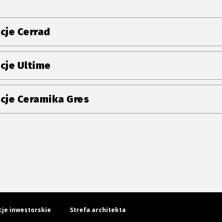
cje Cerrad
cje Ultime
cje Ceramika Gres
cje inwestorskie
Strefa architekta