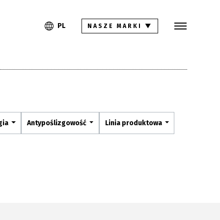
Szukaj
PL
EN
PL
NASZE MARKI
▼
Kolekcje
Inspiracje
Gdzie kupić
Pliki do pobrania
gia
Antypoślizgowość
Linia produktowa
Strefa architekta
Pytania i odpowiedzi
Kariera
Kontakt