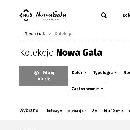
Kol
Nowa Gala
Kolekcje
Kolekcje
Nowa Gala
Filtruj
Kolor
Typologia
Ro
ofertę
Zastosowanie
Wybrane:
beżowy ×
elewacja ×
A ×
10 x 10 cm ×