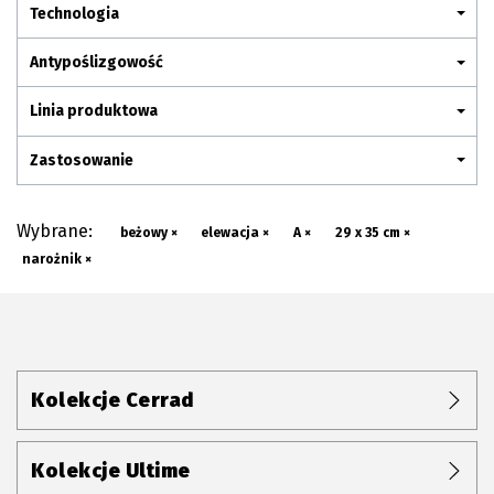
Plan połączenia
Technologia
Antypoślizgowość
Linia produktowa
Zastosowanie
Wybrane:
beżowy ×
elewacja ×
A ×
29 x 35 cm ×
narożnik ×
Kolekcje Cerrad
Kolekcje Ultime