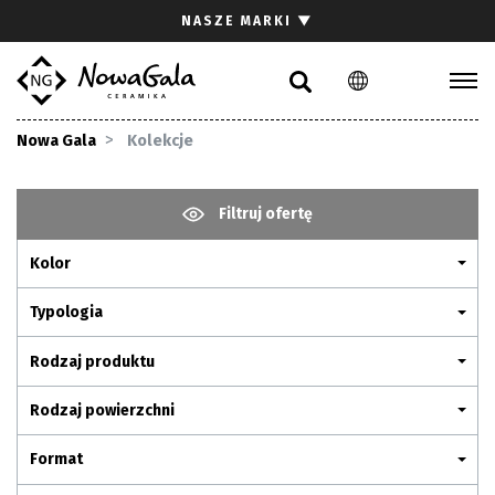
Szukaj
NASZE MARKI
▼
PL
EN
Kolekcje
Nowa Gala
Kolekcje
Inspiracje
Gdzie kupić
Filtruj ofertę
Pliki do pobrania
Kolor
Strefa architekta
Pytania i odpowiedzi
Typologia
Kariera
Rodzaj produktu
Kontakt
Rodzaj powierzchni
Komunikacja z akcjonariuszami
Format
Relacje inwestorskie