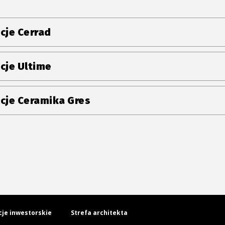
cje Cerrad
cje Ultime
cje Ceramika Gres
cje inwestorskie
Strefa architekta