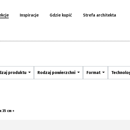
ekcje
Inspiracje
Gdzie kupić
Strefa architekta
dzaj produktu
Rodzaj powierzchni
Format
Technolo
x 35 cm ×