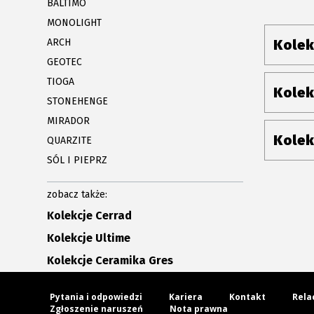
BALTIMO
MONOLIGHT
ARCH
Kolek
GEOTEC
TIOGA
Kolek
STONEHENGE
MIRADOR
Kolek
QUARZITE
SÓL I PIEPRZ
zobacz także:
Kolekcje Cerrad
Kolekcje Ultime
Kolekcje Ceramika Gres
Pytania i odpowiedzi
Kariera
Kontakt
Rela
Zgłoszenie naruszeń
Nota prawna