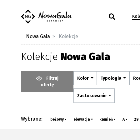
Kol
Nowa Gala
Kolekcje
Kolekcje
Nowa Gala
Filtruj
Kolor
Typologia
Ro
ofertę
Zastosowanie
Wybrane:
beżowy ×
elewacja ×
kamień ×
A ×
29 