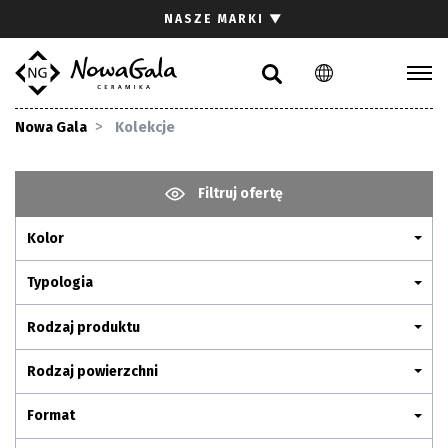
Szukaj
NASZE MARKI
▼
PL
EN
Kolekcje
Nowa Gala
Kolekcje
Inspiracje
Gdzie kupić
Filtruj ofertę
Pliki do pobrania
Kolor
Strefa architekta
Pytania i odpowiedzi
Typologia
Kariera
Rodzaj produktu
Kontakt
Rodzaj powierzchni
Komunikacja z akcjonariuszami
Format
Relacje inwestorskie