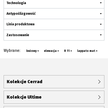
Plan połączenia
Technologia
Antypoślizgowość
Linia produktowa
Zastosowanie
Wybrane:
beżowy ×
elewacja ×
R 11 ×
lappato mat ×
Kolekcje Cerrad
Kolekcje Ultime