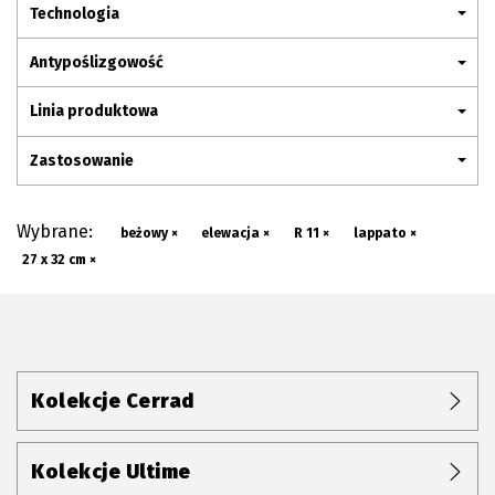
Plan połączenia
Technologia
Antypoślizgowość
Linia produktowa
Zastosowanie
Wybrane:
beżowy ×
elewacja ×
R 11 ×
lappato ×
27 x 32 cm ×
Kolekcje Cerrad
Kolekcje Ultime