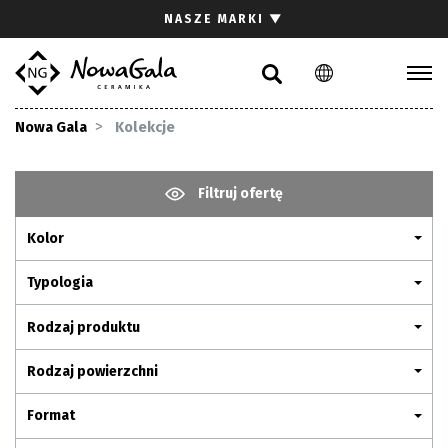
Szukaj
NASZE MARKI
▼
PL
EN
Kolekcje
Nowa Gala
Kolekcje
Inspiracje
Gdzie kupić
Filtruj ofertę
Pliki do pobrania
Kolor
Strefa architekta
Pytania i odpowiedzi
Typologia
Kariera
Rodzaj produktu
Kontakt
Rodzaj powierzchni
Komunikacja z akcjonariuszami
Format
Relacje inwestorskie