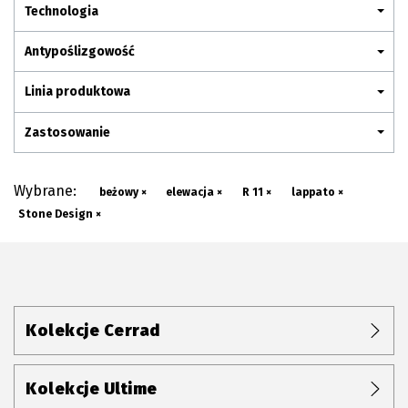
Plan połączenia
Technologia
Antypoślizgowość
Linia produktowa
Zastosowanie
Wybrane:
beżowy ×
elewacja ×
R 11 ×
lappato ×
Stone Design ×
Kolekcje Cerrad
Kolekcje Ultime