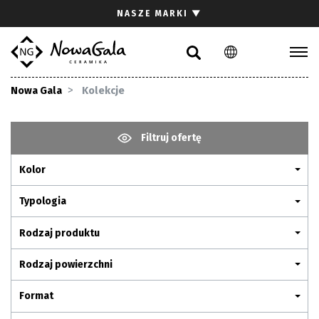
Szukaj
NASZE MARKI
▼
PL
EN
Kolekcje
Nowa Gala
Kolekcje
Inspiracje
Gdzie kupić
Filtruj ofertę
Pliki do pobrania
Kolor
Strefa architekta
Pytania i odpowiedzi
Typologia
Kariera
Rodzaj produktu
Kontakt
Rodzaj powierzchni
Komunikacja z akcjonariuszami
Format
Relacje inwestorskie