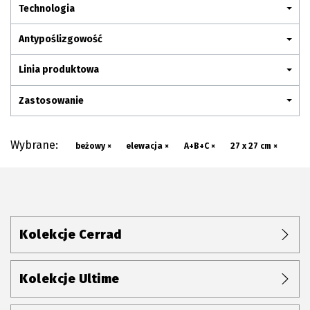
Plan połączenia
Technologia
Antypoślizgowość
Linia produktowa
Zastosowanie
Wybrane:
beżowy ×
elewacja ×
A+B+C ×
27 x 27 cm ×
Kolekcje Cerrad
Kolekcje Ultime