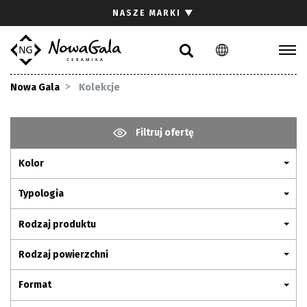
Szukaj
NASZE MARKI
▼
PL
EN
Kolekcje
Nowa Gala
Kolekcje
Inspiracje
Gdzie kupić
Filtruj ofertę
Pliki do pobrania
Kolor
Strefa architekta
Pytania i odpowiedzi
Typologia
Kariera
Rodzaj produktu
Kontakt
Rodzaj powierzchni
Komunikacja z akcjonariuszami
Format
Relacje inwestorskie