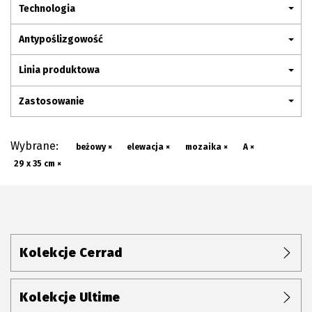
Plan połączenia
Technologia
Antypoślizgowość
Linia produktowa
Zastosowanie
Wybrane:
beżowy ×
elewacja ×
mozaika ×
A ×
29 x 35 cm ×
Kolekcje Cerrad
Kolekcje Ultime