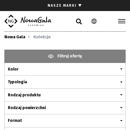
Szukaj
NASZE MARKI
▼
PL
EN
Kolekcje
Nowa Gala
Kolekcje
Inspiracje
Gdzie kupić
Filtruj ofertę
Pliki do pobrania
Kolor
Strefa architekta
Pytania i odpowiedzi
Typologia
Kariera
Rodzaj produktu
Kontakt
Rodzaj powierzchni
Komunikacja z akcjonariuszami
Format
Relacje inwestorskie