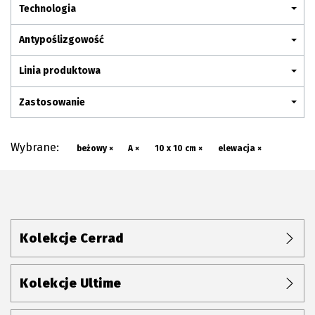
Plan połączenia
Technologia
Antypoślizgowość
Linia produktowa
Zastosowanie
Wybrane:
beżowy ×
A ×
10 x 10 cm ×
elewacja ×
Kolekcje Cerrad
Kolekcje Ultime