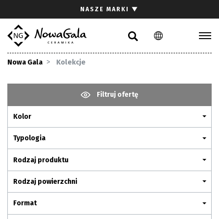
Szukaj
NASZE MARKI
▼
PL
EN
Kolekcje
Nowa Gala
Kolekcje
Inspiracje
Gdzie kupić
Filtruj ofertę
Pliki do pobrania
Kolor
Strefa architekta
Pytania i odpowiedzi
Typologia
Kariera
Rodzaj produktu
Kontakt
Rodzaj powierzchni
Komunikacja z akcjonariuszami
Format
Relacje inwestorskie