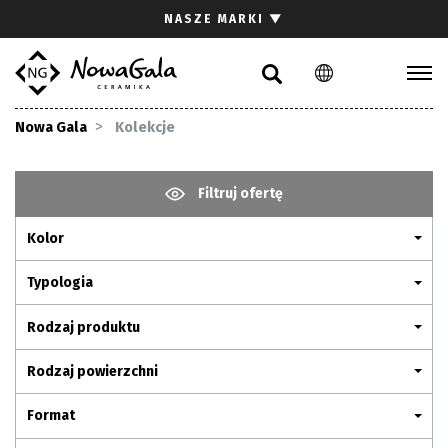
Szukaj
NASZE MARKI
▼
PL
EN
Kolekcje
Nowa Gala
Kolekcje
Inspiracje
Gdzie kupić
Filtruj ofertę
Pliki do pobrania
Kolor
Strefa architekta
Pytania i odpowiedzi
Typologia
Kariera
Rodzaj produktu
Kontakt
Rodzaj powierzchni
Komunikacja z akcjonariuszami
Format
Relacje inwestorskie