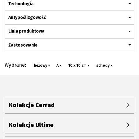
Plan połączenia
Technologia
Antypoślizgowość
Linia produktowa
Zastosowanie
Wybrane:
beżowy ×
A ×
10 x 10 cm ×
schody ×
Kolekcje Cerrad
Kolekcje Ultime