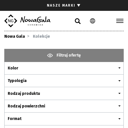
Szukaj
NASZE MARKI
▼
PL
EN
Kolekcje
Nowa Gala
Kolekcje
Inspiracje
Gdzie kupić
Filtruj ofertę
Pliki do pobrania
Kolor
Strefa architekta
Pytania i odpowiedzi
Typologia
Kariera
Rodzaj produktu
Kontakt
Rodzaj powierzchni
Komunikacja z akcjonariuszami
Format
Relacje inwestorskie