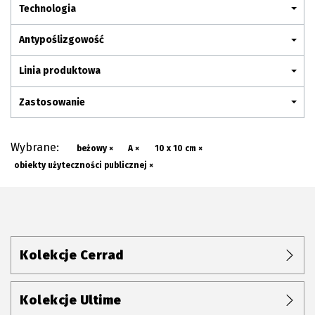
Plan połączenia
Technologia
Antypoślizgowość
Linia produktowa
Zastosowanie
Wybrane:
beżowy ×
A ×
10 x 10 cm ×
obiekty użyteczności publicznej ×
Kolekcje Cerrad
Kolekcje Ultime