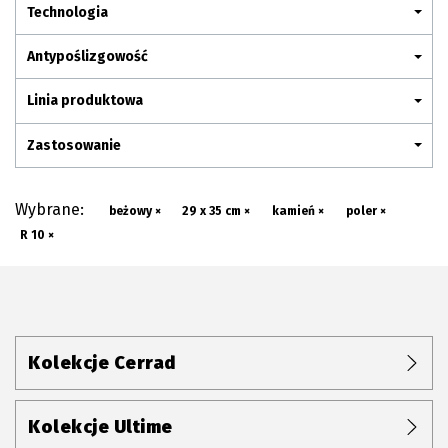
Plan połączenia
Technologia
Antypoślizgowość
Linia produktowa
Zastosowanie
Wybrane:
beżowy ×
29 x 35 cm ×
kamień ×
poler ×
R 10 ×
Kolekcje Cerrad
Kolekcje Ultime