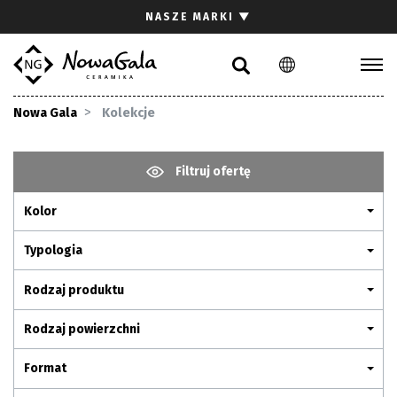
Szukaj
NASZE MARKI
▼
PL
EN
Kolekcje
Nowa Gala
Kolekcje
Inspiracje
Gdzie kupić
Filtruj ofertę
Pliki do pobrania
Kolor
Strefa architekta
Pytania i odpowiedzi
Typologia
Kariera
Rodzaj produktu
Kontakt
Rodzaj powierzchni
Komunikacja z akcjonariuszami
Format
Relacje inwestorskie