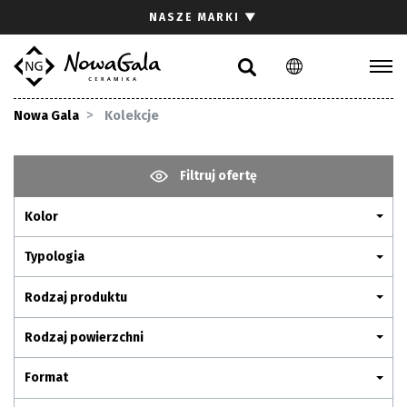
Szukaj
NASZE MARKI
▼
PL
EN
Kolekcje
Nowa Gala
Kolekcje
Inspiracje
Gdzie kupić
Filtruj ofertę
Pliki do pobrania
Kolor
Strefa architekta
Pytania i odpowiedzi
Typologia
Kariera
Rodzaj produktu
Kontakt
Rodzaj powierzchni
Komunikacja z akcjonariuszami
Format
Relacje inwestorskie