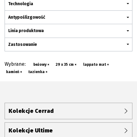
Plan połączenia
Technologia
Antypoślizgowość
Linia produktowa
Zastosowanie
Wybrane:
beżowy ×
29 x 35 cm ×
lappato mat ×
kamień ×
łazienka ×
Kolekcje Cerrad
Kolekcje Ultime