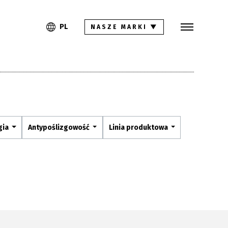
Szukaj
PL
EN
PL
NASZE MARKI
▼
Kolekcje
Inspiracje
Gdzie kupić
Pliki do pobrania
gia
Antypoślizgowość
Linia produktowa
Strefa architekta
Pytania i odpowiedzi
Kariera
Kontakt