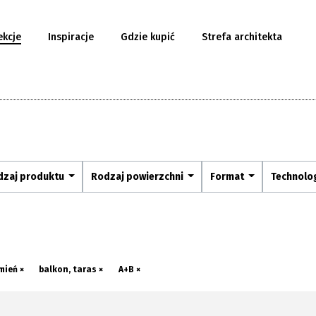
ekcje
Inspiracje
Gdzie kupić
Strefa architekta
dzaj produktu
Rodzaj powierzchni
Format
Technolo
mień ×
balkon, taras ×
A+B ×