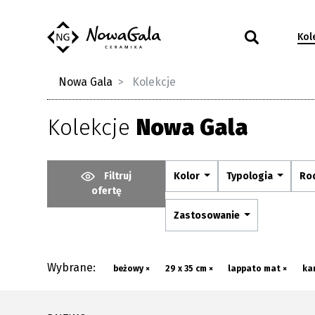
Kol
Nowa Gala
Kolekcje
Kolekcje
Nowa Gala
Filtruj
Kolor
Typologia
Ro
ofertę
Zastosowanie
Wybrane:
beżowy ×
29 x 35 cm ×
lappato mat ×
ka