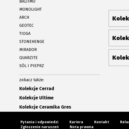
BALTIMO
MONOLIGHT
ARCH
Kolek
GEOTEC
TIOGA
Kolek
STONEHENGE
MIRADOR
Kolek
QUARZITE
SÓL I PIEPRZ
zobacz także:
Kolekcje Cerrad
Kolekcje Ultime
Kolekcje Ceramika Gres
Pytania i odpowiedzi
Kariera
Kontakt
Rela
Zgłoszenie naruszeń
Nota prawna