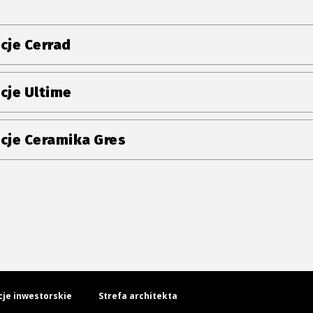
cje Cerrad
cje Ultime
cje Ceramika Gres
cje inwestorskie
Strefa architekta