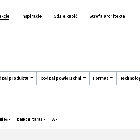
ekcje
Inspiracje
Gdzie kupić
Strefa architekta
dzaj produktu
Rodzaj powierzchni
Format
Technolo
mień ×
balkon, taras ×
A ×