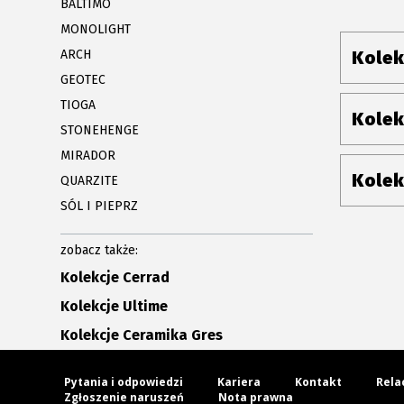
BALTIMO
MONOLIGHT
ARCH
Kolek
GEOTEC
TIOGA
Kolek
STONEHENGE
MIRADOR
Kolek
QUARZITE
SÓL I PIEPRZ
zobacz także:
Kolekcje Cerrad
Kolekcje Ultime
Kolekcje Ceramika Gres
Pytania i odpowiedzi
Kariera
Kontakt
Rela
Zgłoszenie naruszeń
Nota prawna