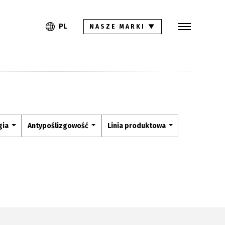
Szukaj
PL
EN
PL
NASZE MARKI
▼
Kolekcje
Inspiracje
Gdzie kupić
Pliki do pobrania
gia
Antypoślizgowość
Linia produktowa
Strefa architekta
Pytania i odpowiedzi
Kariera
Kontakt