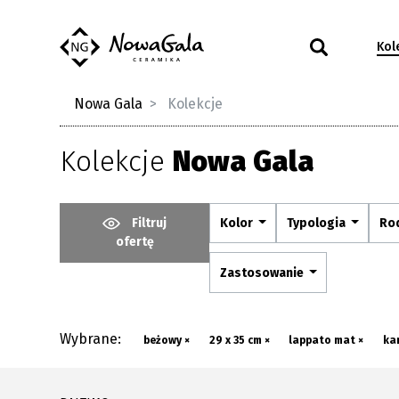
Kol
Nowa Gala
Kolekcje
Kolekcje
Nowa Gala
Filtruj
Kolor
Typologia
Ro
ofertę
Zastosowanie
Wybrane:
beżowy ×
29 x 35 cm ×
lappato mat ×
ka