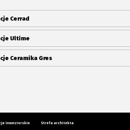
cje Cerrad
cje Ultime
cje Ceramika Gres
cje inwestorskie
Strefa architekta