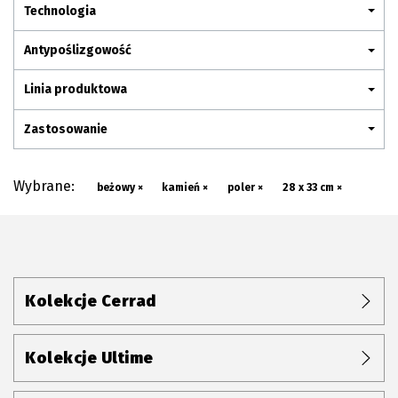
Plan połączenia
Technologia
Antypoślizgowość
Linia produktowa
Zastosowanie
Wybrane:
beżowy ×
kamień ×
poler ×
28 x 33 cm ×
Kolekcje Cerrad
Kolekcje Ultime