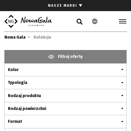
Szukaj
NASZE MARKI
▼
PL
EN
Kolekcje
Nowa Gala
Kolekcje
Inspiracje
Gdzie kupić
Filtruj ofertę
Pliki do pobrania
Kolor
Strefa architekta
Pytania i odpowiedzi
Typologia
Kariera
Rodzaj produktu
Kontakt
Rodzaj powierzchni
Komunikacja z akcjonariuszami
Format
Relacje inwestorskie