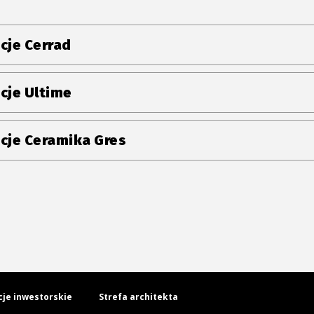
cje Cerrad
cje Ultime
cje Ceramika Gres
cje inwestorskie
Strefa architekta