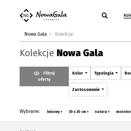
Kol
Nowa Gala
Kolekcje
Kolekcje
Nowa Gala
Filtruj
Kolor
Typologia
Ro
ofertę
Zastosowanie
Wybrane:
beżowy ×
30 x 30 cm ×
natura ×
monokol