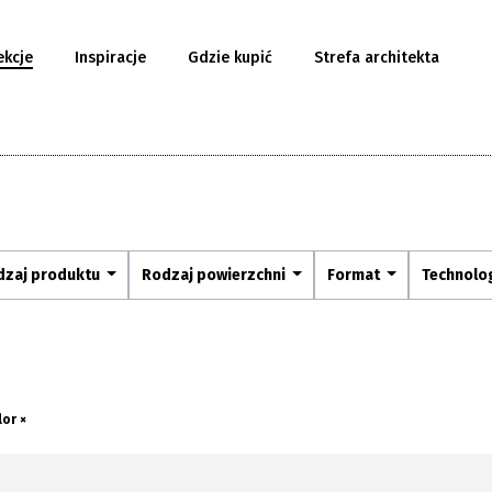
ekcje
Inspiracje
Gdzie kupić
Strefa architekta
dzaj produktu
Rodzaj powierzchni
Format
Technolo
or ×