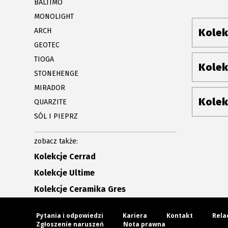
BALTIMO
MONOLIGHT
ARCH
Kolek
GEOTEC
TIOGA
Kolek
STONEHENGE
MIRADOR
Kolek
QUARZITE
SÓL I PIEPRZ
zobacz także:
Kolekcje Cerrad
Kolekcje Ultime
Kolekcje Ceramika Gres
Pytania i odpowiedzi
Kariera
Kontakt
Rela
Zgłoszenie naruszeń
Nota prawna