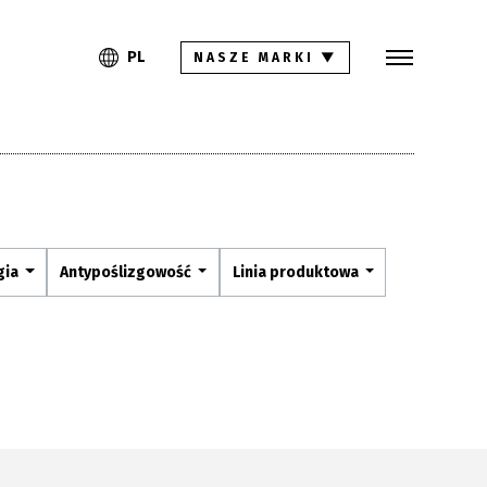
Szukaj
PL
EN
PL
NASZE MARKI
▼
Kolekcje
Inspiracje
Gdzie kupić
Pliki do pobrania
gia
Antypoślizgowość
Linia produktowa
Strefa architekta
Pytania i odpowiedzi
Kariera
Kontakt