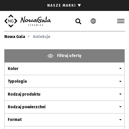
Szukaj
NASZE MARKI
▼
PL
EN
Kolekcje
Nowa Gala
Kolekcje
Inspiracje
Gdzie kupić
Filtruj ofertę
Pliki do pobrania
Kolor
Strefa architekta
Pytania i odpowiedzi
Typologia
Kariera
Rodzaj produktu
Kontakt
Rodzaj powierzchni
Komunikacja z akcjonariuszami
Format
Relacje inwestorskie