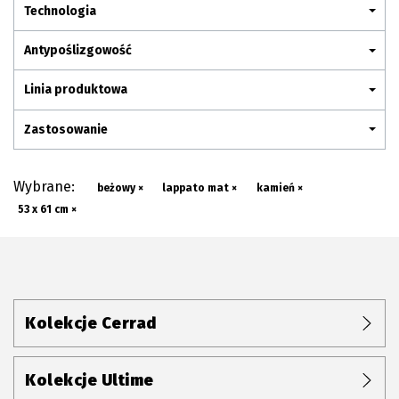
Plan połączenia
Technologia
Antypoślizgowość
Linia produktowa
Zastosowanie
Wybrane:
beżowy ×
lappato mat ×
kamień ×
53 x 61 cm ×
Kolekcje Cerrad
Kolekcje Ultime