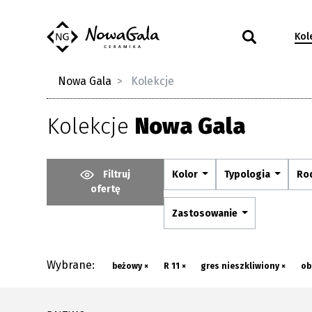
Kol
Nowa Gala
Kolekcje
Kolekcje
Nowa Gala
Filtruj
Kolor
Typologia
Ro
ofertę
Zastosowanie
Wybrane:
beżowy ×
R 11 ×
gres nieszkliwiony ×
ob