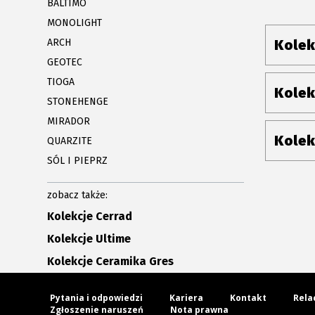
BALTIMO
MONOLIGHT
ARCH
Kolek
GEOTEC
TIOGA
Kolek
STONEHENGE
MIRADOR
Kolek
QUARZITE
SÓL I PIEPRZ
zobacz także:
Kolekcje Cerrad
Kolekcje Ultime
Kolekcje Ceramika Gres
Pytania i odpowiedzi
Kariera
Kontakt
Rela
Zgłoszenie naruszeń
Nota prawna