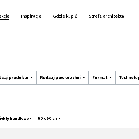
ekcje
Inspiracje
Gdzie kupić
Strefa architekta
dzaj produktu
Rodzaj powierzchni
Format
Technolo
iekty handlowe ×
60 x 60 cm ×