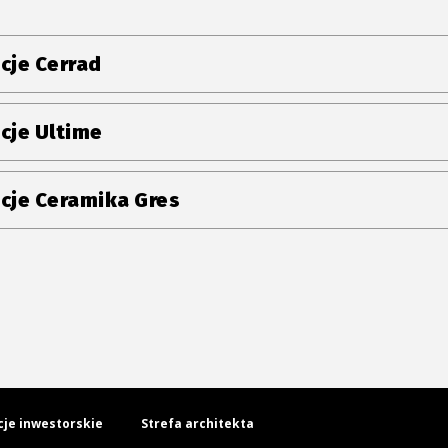
cje Cerrad
cje Ultime
cje Ceramika Gres
cje inwestorskie
Strefa architekta