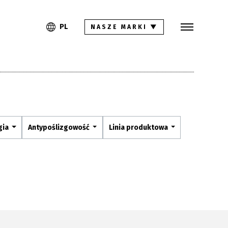
Szukaj
PL
EN
PL
NASZE MARKI
▼
Kolekcje
Inspiracje
Gdzie kupić
Pliki do pobrania
gia
Antypoślizgowość
Linia produktowa
Strefa architekta
Pytania i odpowiedzi
Kariera
Kontakt