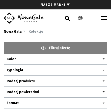
Szukaj
NASZE MARKI
▼
PL
EN
Kolekcje
Nowa Gala
Kolekcje
Inspiracje
Gdzie kupić
Filtruj ofertę
Pliki do pobrania
Kolor
Strefa architekta
Pytania i odpowiedzi
Typologia
Kariera
Rodzaj produktu
Kontakt
Rodzaj powierzchni
Komunikacja z akcjonariuszami
Format
Relacje inwestorskie