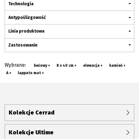
Plan połączenia
Technologia
Antypoślizgowość
Linia produktowa
Zastosowanie
Wybrane:
beżowy ×
8 x 40 cm ×
elewacja ×
kamień ×
A ×
lappato mat ×
Kolekcje Cerrad
Kolekcje Ultime