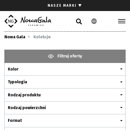
Szukaj
NASZE MARKI
▼
PL
EN
Kolekcje
Nowa Gala
Kolekcje
Inspiracje
Gdzie kupić
Filtruj ofertę
Pliki do pobrania
Kolor
Strefa architekta
Pytania i odpowiedzi
Typologia
Kariera
Rodzaj produktu
Kontakt
Rodzaj powierzchni
Komunikacja z akcjonariuszami
Format
Relacje inwestorskie