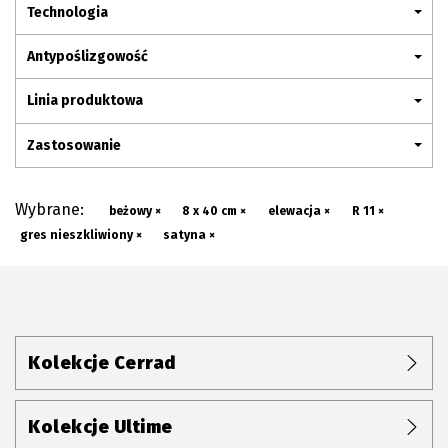
Plan połączenia
Technologia
Antypoślizgowość
Linia produktowa
Zastosowanie
Wybrane:
beżowy ×
8 x 40 cm ×
elewacja ×
R 11 ×
gres nieszkliwiony ×
satyna ×
Kolekcje Cerrad
Kolekcje Ultime