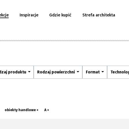
ekcje
Inspiracje
Gdzie kupić
Strefa architekta
dzaj produktu
Rodzaj powierzchni
Format
Technolo
obiekty handlowe ×
A ×