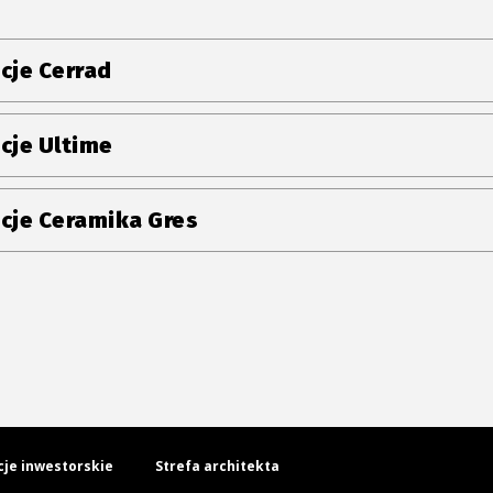
cje Cerrad
cje Ultime
cje Ceramika Gres
cje inwestorskie
Strefa architekta