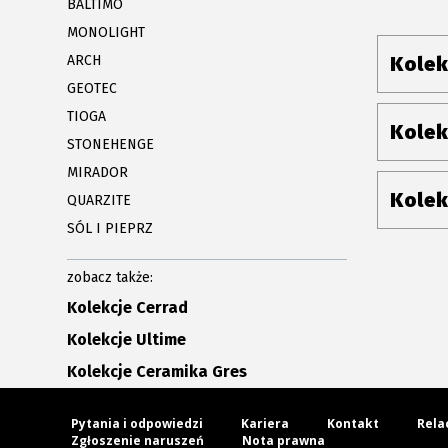
BALTIMO
MONOLIGHT
ARCH
Kolek
GEOTEC
TIOGA
Kolek
STONEHENGE
MIRADOR
Kolek
QUARZITE
SÓL I PIEPRZ
zobacz także:
Kolekcje Cerrad
Kolekcje Ultime
Kolekcje Ceramika Gres
Pytania i odpowiedzi
Kariera
Kontakt
Rela
Zgłoszenie naruszeń
Nota prawna