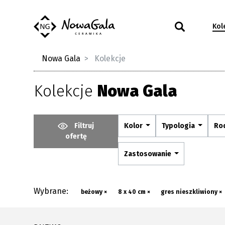
Kol
Nowa Gala
Kolekcje
Kolekcje
Nowa Gala
Filtruj
Kolor
Typologia
Ro
ofertę
Zastosowanie
Wybrane:
beżowy ×
8 x 40 cm ×
gres nieszkliwiony ×