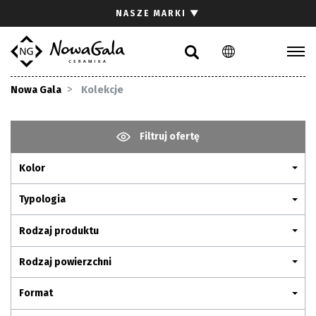
Szukaj
NASZE MARKI
▼
PL
EN
Kolekcje
Nowa Gala
Kolekcje
Inspiracje
Gdzie kupić
Filtruj ofertę
Pliki do pobrania
Kolor
Strefa architekta
Pytania i odpowiedzi
Typologia
Kariera
Rodzaj produktu
Kontakt
Rodzaj powierzchni
Komunikacja z akcjonariuszami
Format
Relacje inwestorskie