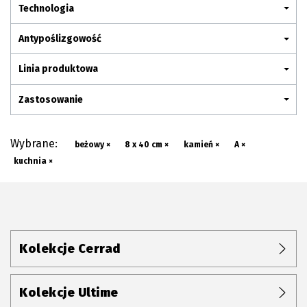
Plan połączenia
Technologia
Antypoślizgowość
Linia produktowa
Zastosowanie
Wybrane:
beżowy ×
8 x 40 cm ×
kamień ×
A ×
kuchnia ×
Kolekcje Cerrad
Kolekcje Ultime