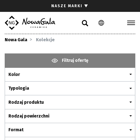
Szukaj
NASZE MARKI
▼
PL
EN
Kolekcje
Nowa Gala
Kolekcje
Inspiracje
Gdzie kupić
Filtruj ofertę
Pliki do pobrania
Kolor
Strefa architekta
Pytania i odpowiedzi
Typologia
Kariera
Rodzaj produktu
Kontakt
Rodzaj powierzchni
Komunikacja z akcjonariuszami
Format
Relacje inwestorskie