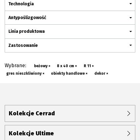
Plan połączenia
Technologia
Antypoślizgowość
Linia produktowa
Zastosowanie
Wybrane:
beżowy ×
8 x 40 cm ×
R 11 ×
gres nieszkliwiony ×
obiekty handlowe ×
dekor ×
Kolekcje Cerrad
Kolekcje Ultime