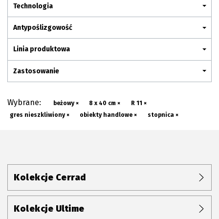
Plan połączenia
Technologia
Antypoślizgowość
Linia produktowa
Zastosowanie
Wybrane:
beżowy ×
8 x 40 cm ×
R 11 ×
gres nieszkliwiony ×
obiekty handlowe ×
stopnica ×
Kolekcje Cerrad
Kolekcje Ultime