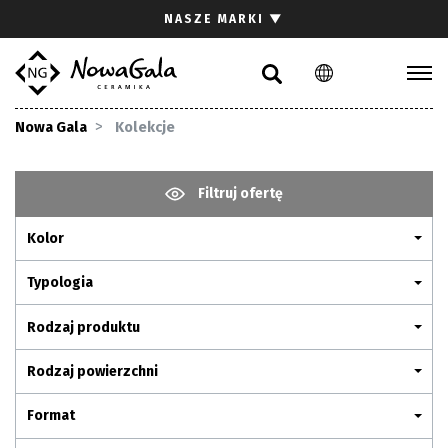
Szukaj
NASZE MARKI
▼
PL
EN
Kolekcje
Nowa Gala
Kolekcje
Inspiracje
Gdzie kupić
Filtruj ofertę
Pliki do pobrania
Kolor
Strefa architekta
Pytania i odpowiedzi
Typologia
Kariera
Rodzaj produktu
Kontakt
Rodzaj powierzchni
Komunikacja z akcjonariuszami
Format
Relacje inwestorskie