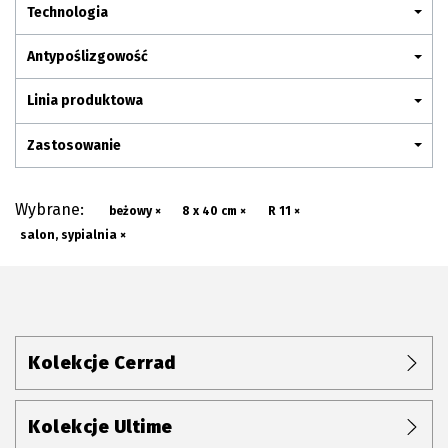
Plan połączenia
Technologia
Antypoślizgowość
Linia produktowa
Zastosowanie
Wybrane:
beżowy ×
8 x 40 cm ×
R 11 ×
salon, sypialnia ×
Kolekcje Cerrad
Kolekcje Ultime