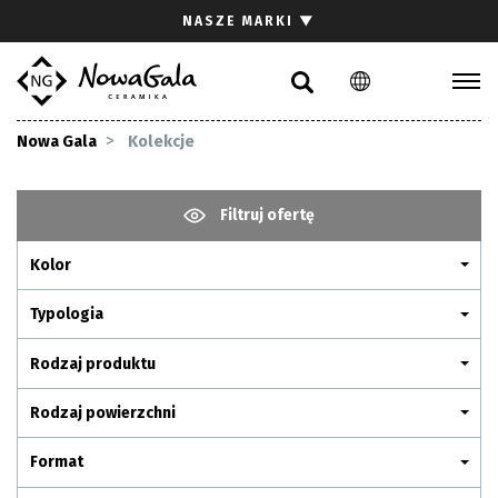
Szukaj
NASZE MARKI
▼
PL
EN
Kolekcje
Nowa Gala
Kolekcje
Inspiracje
Gdzie kupić
Filtruj ofertę
Pliki do pobrania
Kolor
Strefa architekta
Pytania i odpowiedzi
Typologia
Kariera
Rodzaj produktu
Kontakt
Rodzaj powierzchni
Komunikacja z akcjonariuszami
Format
Relacje inwestorskie