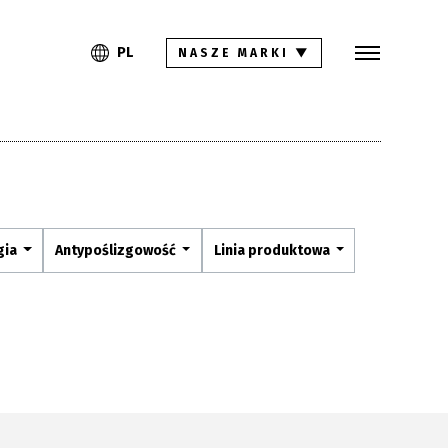
Szukaj
PL
EN
PL
NASZE MARKI
▼
Kolekcje
Inspiracje
Gdzie kupić
Pliki do pobrania
gia
Antypoślizgowość
Linia produktowa
Strefa architekta
Pytania i odpowiedzi
Kariera
Kontakt