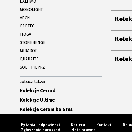
BALTIMO
MONOLIGHT
ARCH
Kolek
GEOTEC
TIOGA
Kolek
STONEHENGE
MIRADOR
Kolek
QUARZITE
SÓL I PIEPRZ
zobacz także:
Kolekcje Cerrad
Kolekcje Ultime
Kolekcje Ceramika Gres
Pytania i odpowiedzi
Kariera
Kontakt
Rela
Zgłoszenie naruszeń
Nota prawna