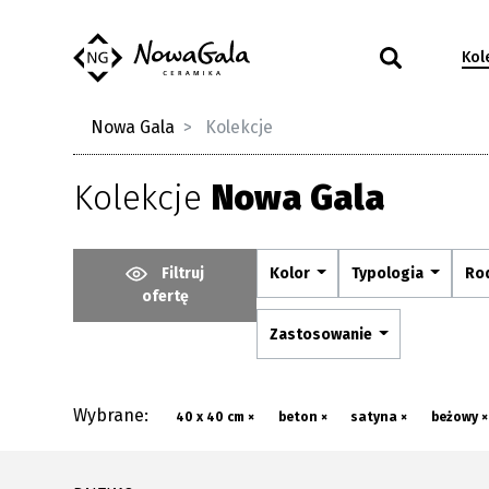
Kol
Nowa Gala
Kolekcje
Kolekcje
Nowa Gala
Filtruj
Kolor
Typologia
Ro
ofertę
Zastosowanie
Wybrane:
40 x 40 cm ×
beton ×
satyna ×
beżowy ×