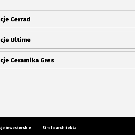
cje Cerrad
cje Ultime
cje Ceramika Gres
cje inwestorskie
Strefa architekta