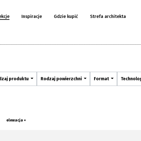
ekcje
Inspiracje
Gdzie kupić
Strefa architekta
dzaj produktu
Rodzaj powierzchni
Format
Technolo
elewacja ×