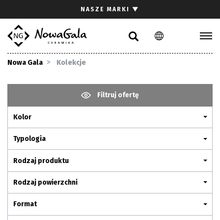
Szukaj
NASZE MARKI
▼
PL
EN
Kolekcje
Nowa Gala
Kolekcje
Inspiracje
Gdzie kupić
Filtruj ofertę
Pliki do pobrania
Kolor
Strefa architekta
Pytania i odpowiedzi
Typologia
Kariera
Rodzaj produktu
Kontakt
Rodzaj powierzchni
Komunikacja z akcjonariuszami
Format
Relacje inwestorskie