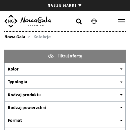
Szukaj
NASZE MARKI
▼
PL
EN
Kolekcje
Nowa Gala
Kolekcje
Inspiracje
Gdzie kupić
Filtruj ofertę
Pliki do pobrania
Kolor
Strefa architekta
Pytania i odpowiedzi
Typologia
Kariera
Rodzaj produktu
Kontakt
Rodzaj powierzchni
Komunikacja z akcjonariuszami
Format
Relacje inwestorskie