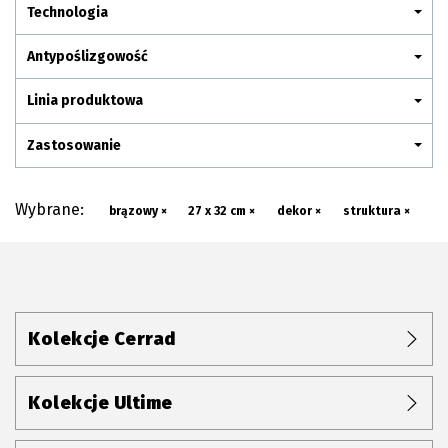
Plan połączenia
Technologia
Antypoślizgowość
Linia produktowa
Zastosowanie
Wybrane:
brązowy ×
27 x 32 cm ×
dekor ×
struktura ×
Kolekcje Cerrad
Kolekcje Ultime