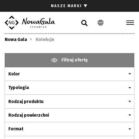
Szukaj
NASZE MARKI
▼
PL
EN
Kolekcje
Nowa Gala
Kolekcje
Inspiracje
Gdzie kupić
Filtruj ofertę
Pliki do pobrania
Kolor
Strefa architekta
Pytania i odpowiedzi
Typologia
Kariera
Rodzaj produktu
Kontakt
Rodzaj powierzchni
Komunikacja z akcjonariuszami
Format
Relacje inwestorskie