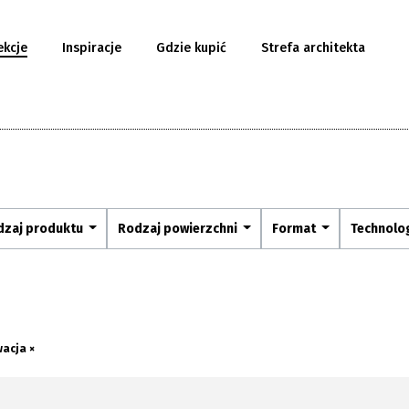
ekcje
Inspiracje
Gdzie kupić
Strefa architekta
dzaj produktu
Rodzaj powierzchni
Format
Technolo
wacja ×