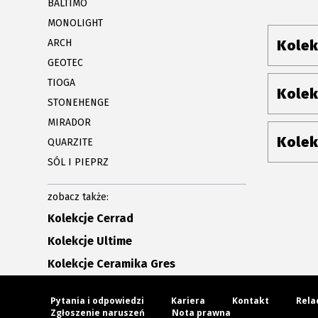
BALTIMO
MONOLIGHT
ARCH
Kolek
GEOTEC
TIOGA
Kolek
STONEHENGE
MIRADOR
Kolek
QUARZITE
SÓL I PIEPRZ
zobacz także:
Kolekcje Cerrad
Kolekcje Ultime
Kolekcje Ceramika Gres
Pytania i odpowiedzi
Kariera
Kontakt
Rela
Zgłoszenie naruszeń
Nota prawna