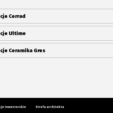
cje Cerrad
cje Ultime
cje Ceramika Gres
cje inwestorskie
Strefa architekta