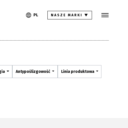
Szukaj
PL
EN
PL
NASZE MARKI
▼
Kolekcje
Inspiracje
Gdzie kupić
Pliki do pobrania
gia
Antypoślizgowość
Linia produktowa
Strefa architekta
Pytania i odpowiedzi
Kariera
Kontakt