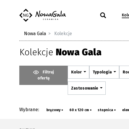
Kol
Nowa Gala
Kolekcje
Kolekcje
Nowa Gala
Filtruj
Kolor
Typologia
Ro
ofertę
Zastosowanie
Wybrane:
brązowy ×
60 x 120 cm ×
stopnica ×
ele