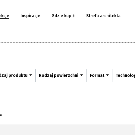
ekcje
Inspiracje
Gdzie kupić
Strefa architekta
dzaj produktu
Rodzaj powierzchni
Format
Technolo
 ×