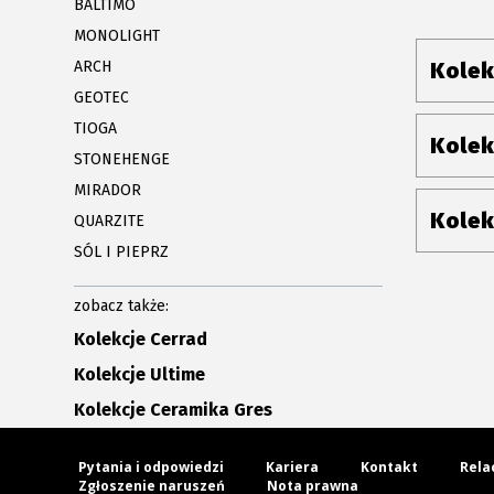
BALTIMO
MONOLIGHT
ARCH
Kolek
GEOTEC
TIOGA
Kolek
STONEHENGE
MIRADOR
Kolek
QUARZITE
SÓL I PIEPRZ
zobacz także:
Kolekcje Cerrad
Kolekcje Ultime
Kolekcje Ceramika Gres
Pytania i odpowiedzi
Kariera
Kontakt
Rela
Zgłoszenie naruszeń
Nota prawna