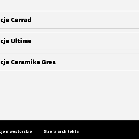
cje Cerrad
cje Ultime
cje Ceramika Gres
cje inwestorskie
Strefa architekta