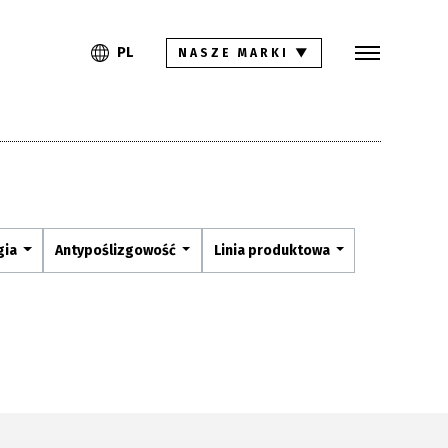
Szukaj
PL
EN
PL
NASZE MARKI
▼
Kolekcje
Inspiracje
Gdzie kupić
Pliki do pobrania
gia
Antypoślizgowość
Linia produktowa
Strefa architekta
Pytania i odpowiedzi
Kariera
Kontakt