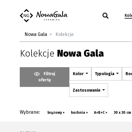
Kol
Nowa Gala
Kolekcje
Kolekcje
Nowa Gala
Filtruj
Kolor
Typologia
Ro
ofertę
Zastosowanie
Wybrane:
brązowy ×
kuchnia ×
A+B+C ×
30 x 30 cm