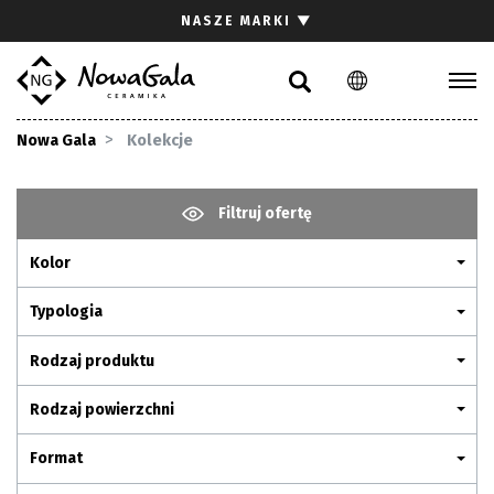
Szukaj
NASZE MARKI
▼
PL
EN
Kolekcje
Nowa Gala
Kolekcje
Inspiracje
Gdzie kupić
Filtruj ofertę
Pliki do pobrania
Kolor
Strefa architekta
Pytania i odpowiedzi
Typologia
Kariera
Rodzaj produktu
Kontakt
Rodzaj powierzchni
Komunikacja z akcjonariuszami
Format
Relacje inwestorskie