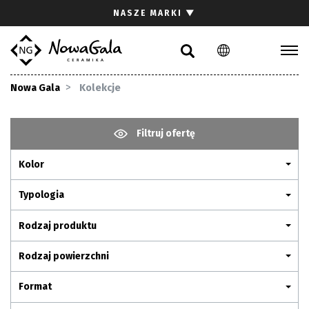
Szukaj
NASZE MARKI
▼
PL
EN
Kolekcje
Nowa Gala
Kolekcje
Inspiracje
Gdzie kupić
Filtruj ofertę
Pliki do pobrania
Kolor
Strefa architekta
Pytania i odpowiedzi
Typologia
Kariera
Rodzaj produktu
Kontakt
Rodzaj powierzchni
Komunikacja z akcjonariuszami
Format
Relacje inwestorskie