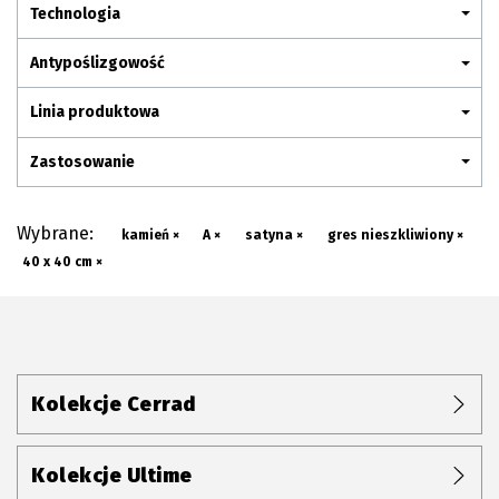
Plan połączenia
Technologia
Antypoślizgowość
Linia produktowa
Zastosowanie
Wybrane:
kamień ×
A ×
satyna ×
gres nieszkliwiony ×
40 x 40 cm ×
Kolekcje Cerrad
Kolekcje Ultime