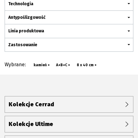
Plan połączenia
Technologia
Antypoślizgowość
Linia produktowa
Zastosowanie
Wybrane:
kamień ×
A+B+C ×
8 x 40 cm ×
Kolekcje Cerrad
Kolekcje Ultime