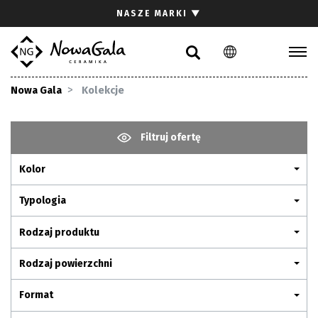
Szukaj
NASZE MARKI
▼
PL
EN
Kolekcje
Nowa Gala
Kolekcje
Inspiracje
Gdzie kupić
Filtruj ofertę
Pliki do pobrania
Kolor
Strefa architekta
Pytania i odpowiedzi
Typologia
Kariera
Rodzaj produktu
Kontakt
Rodzaj powierzchni
Komunikacja z akcjonariuszami
Format
Relacje inwestorskie