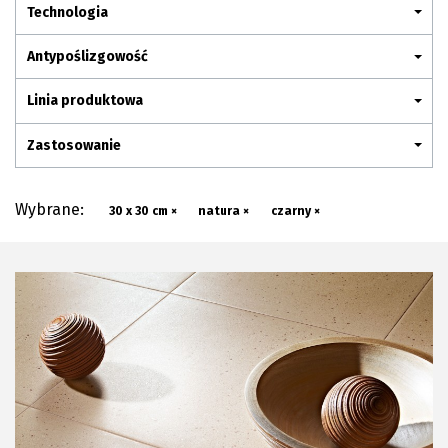
Plan połączenia
Technologia
Antypoślizgowość
Linia produktowa
Zastosowanie
Wybrane:
30 x 30 cm ×
natura ×
czarny ×