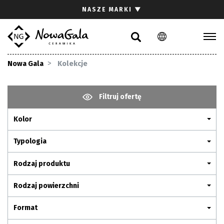
Szukaj
NASZE MARKI
▼
PL
EN
Kolekcje
Nowa Gala
Kolekcje
Inspiracje
Gdzie kupić
Filtruj ofertę
Pliki do pobrania
Kolor
Strefa architekta
Pytania i odpowiedzi
Typologia
Kariera
Rodzaj produktu
Kontakt
Rodzaj powierzchni
Komunikacja z akcjonariuszami
Format
Relacje inwestorskie