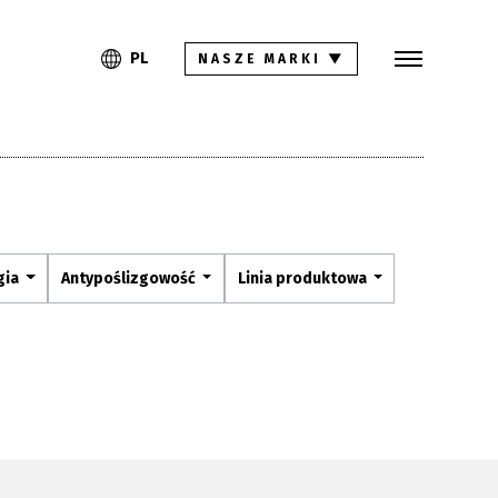
Szukaj
PL
EN
PL
NASZE MARKI
▼
Kolekcje
Inspiracje
Gdzie kupić
Pliki do pobrania
gia
Antypoślizgowość
Linia produktowa
Strefa architekta
Pytania i odpowiedzi
Kariera
Kontakt