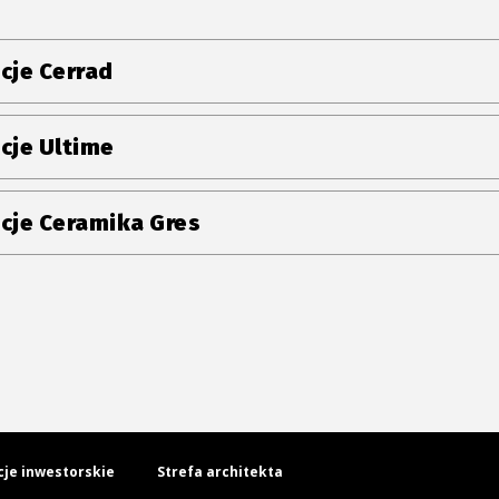
cje Cerrad
cje Ultime
cje Ceramika Gres
cje inwestorskie
Strefa architekta