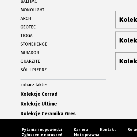
BALTIMO
MONOLIGHT
ARCH
Kolek
GEOTEC
TIOGA
Kolek
STONEHENGE
MIRADOR
Kolek
QUARZITE
SÓL I PIEPRZ
zobacz także:
Kolekcje Cerrad
Kolekcje Ultime
Kolekcje Ceramika Gres
Pytania i odpowiedzi
Kariera
Kontakt
Rela
Zgłoszenie naruszeń
Nota prawna