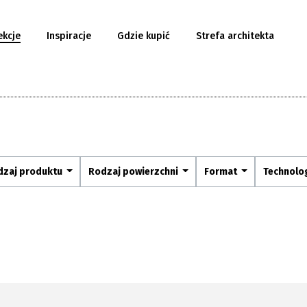
ekcje
Inspiracje
Gdzie kupić
Strefa architekta
dzaj produktu
Rodzaj powierzchni
Format
Technolo