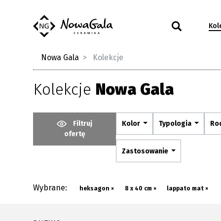
Kol
Nowa Gala
Kolekcje
Kolekcje
Nowa Gala
Filtruj
Kolor
Typologia
Ro
ofertę
Zastosowanie
Wybrane:
heksagon ×
8 x 40 cm ×
lappato mat ×