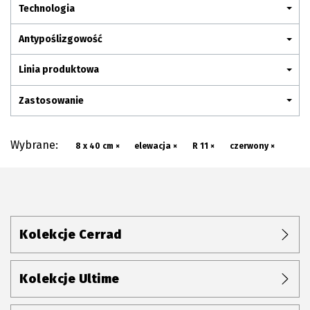
Plan połączenia
Technologia
Antypoślizgowość
Linia produktowa
Zastosowanie
Wybrane:
8 x 40 cm ×
elewacja ×
R 11 ×
czerwony ×
Kolekcje Cerrad
Kolekcje Ultime