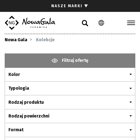
Szukaj
NASZE MARKI
▼
PL
EN
Kolekcje
Nowa Gala
Kolekcje
Inspiracje
Gdzie kupić
Filtruj ofertę
Pliki do pobrania
Kolor
Strefa architekta
Pytania i odpowiedzi
Typologia
Kariera
Rodzaj produktu
Kontakt
Rodzaj powierzchni
Komunikacja z akcjonariuszami
Format
Relacje inwestorskie