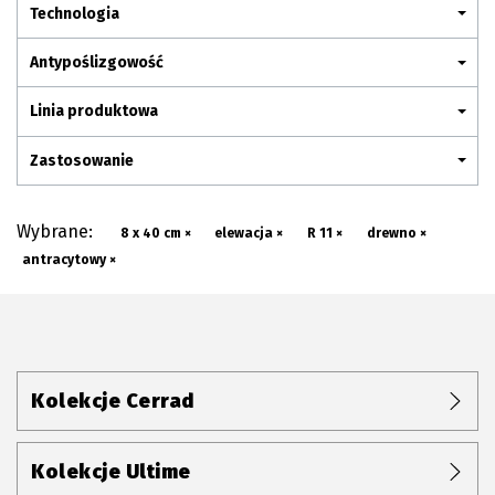
Plan połączenia
Technologia
Antypoślizgowość
Linia produktowa
Zastosowanie
Wybrane:
8 x 40 cm ×
elewacja ×
R 11 ×
drewno ×
antracytowy ×
Kolekcje Cerrad
Kolekcje Ultime