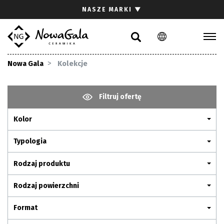
Szukaj
NASZE MARKI
▼
PL
EN
Kolekcje
Nowa Gala
Kolekcje
Inspiracje
Gdzie kupić
Filtruj ofertę
Pliki do pobrania
Kolor
Strefa architekta
Pytania i odpowiedzi
Typologia
Kariera
Rodzaj produktu
Kontakt
Rodzaj powierzchni
Komunikacja z akcjonariuszami
Format
Relacje inwestorskie