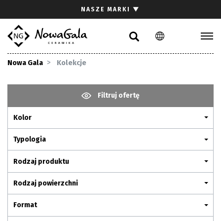
Szukaj
NASZE MARKI
▼
PL
EN
Kolekcje
Nowa Gala
Kolekcje
Inspiracje
Gdzie kupić
Filtruj ofertę
Pliki do pobrania
Kolor
Strefa architekta
Pytania i odpowiedzi
Typologia
Kariera
Rodzaj produktu
Kontakt
Rodzaj powierzchni
Komunikacja z akcjonariuszami
Format
Relacje inwestorskie