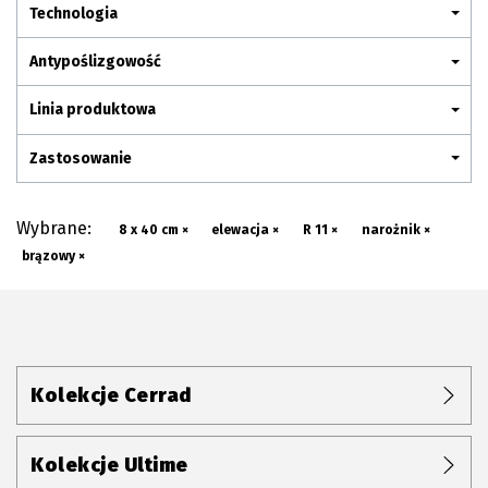
Plan połączenia
Technologia
Antypoślizgowość
Linia produktowa
Zastosowanie
Wybrane:
8 x 40 cm ×
elewacja ×
R 11 ×
narożnik ×
brązowy ×
Kolekcje Cerrad
Kolekcje Ultime