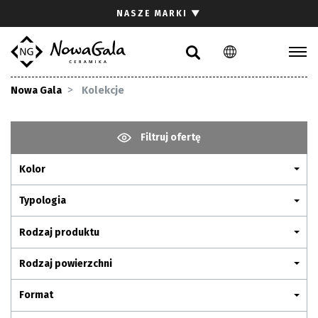
Szukaj
NASZE MARKI
▼
PL
EN
Kolekcje
Nowa Gala
Kolekcje
Inspiracje
Gdzie kupić
Filtruj ofertę
Pliki do pobrania
Kolor
Strefa architekta
Pytania i odpowiedzi
Typologia
Kariera
Rodzaj produktu
Kontakt
Rodzaj powierzchni
Komunikacja z akcjonariuszami
Format
Relacje inwestorskie