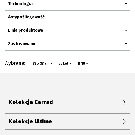
Plan połączenia
Technologia
Antypoślizgowość
Linia produktowa
Zastosowanie
Wybrane:
33 x 33 cm ×
cokół ×
R 10 ×
Kolekcje Cerrad
Kolekcje Ultime