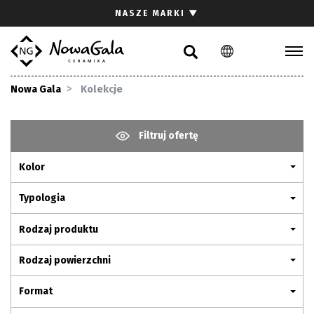
Szukaj
NASZE MARKI
▼
PL
EN
Kolekcje
Nowa Gala
Kolekcje
Inspiracje
Gdzie kupić
Filtruj ofertę
Pliki do pobrania
Kolor
Strefa architekta
Pytania i odpowiedzi
Typologia
Kariera
Rodzaj produktu
Kontakt
Rodzaj powierzchni
Komunikacja z akcjonariuszami
Format
Relacje inwestorskie