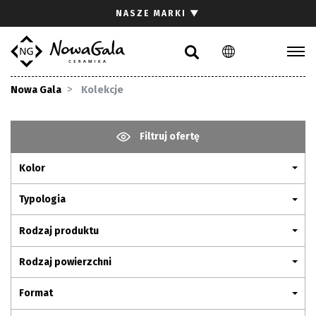
Szukaj
NASZE MARKI
▼
PL
EN
Kolekcje
Nowa Gala
Kolekcje
Inspiracje
Gdzie kupić
Filtruj ofertę
Pliki do pobrania
Kolor
Strefa architekta
Pytania i odpowiedzi
Typologia
Kariera
Rodzaj produktu
Kontakt
Rodzaj powierzchni
Komunikacja z akcjonariuszami
Format
Relacje inwestorskie