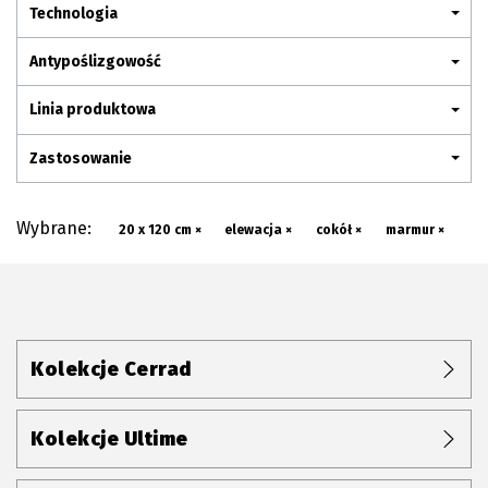
Plan połączenia
Technologia
Antypoślizgowość
Linia produktowa
Zastosowanie
Wybrane:
20 x 120 cm ×
elewacja ×
cokół ×
marmur ×
Kolekcje Cerrad
Kolekcje Ultime