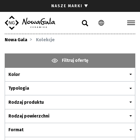
Szukaj
NASZE MARKI
▼
PL
EN
Kolekcje
Nowa Gala
Kolekcje
Inspiracje
Gdzie kupić
Filtruj ofertę
Pliki do pobrania
Kolor
Strefa architekta
Pytania i odpowiedzi
Typologia
Kariera
Rodzaj produktu
Kontakt
Rodzaj powierzchni
Komunikacja z akcjonariuszami
Format
Relacje inwestorskie