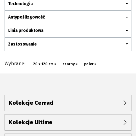
Plan połączenia
Technologia
Antypoślizgowość
Linia produktowa
Zastosowanie
Wybrane:
20 x 120 cm ×
czarny ×
poler ×
Kolekcje Cerrad
Kolekcje Ultime