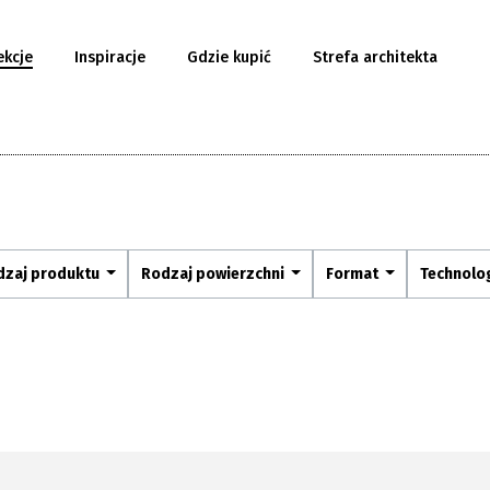
ekcje
Inspiracje
Gdzie kupić
Strefa architekta
dzaj produktu
Rodzaj powierzchni
Format
Technolo