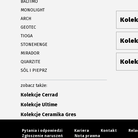
BALTIMO
MONOLIGHT
ARCH
Kolek
GEOTEC
TIOGA
Kolek
STONEHENGE
MIRADOR
Kolek
QUARZITE
SÓL I PIEPRZ
zobacz także:
Kolekcje Cerrad
Kolekcje Ultime
Kolekcje Ceramika Gres
Pytania i odpowiedzi
Kariera
Kontakt
Rela
Zgłoszenie naruszeń
Nota prawna