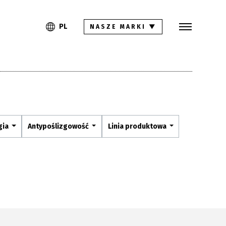
Szukaj
PL
EN
PL
NASZE MARKI
▼
Kolekcje
Inspiracje
Gdzie kupić
Pliki do pobrania
gia
Antypoślizgowość
Linia produktowa
Strefa architekta
Pytania i odpowiedzi
Kariera
Kontakt