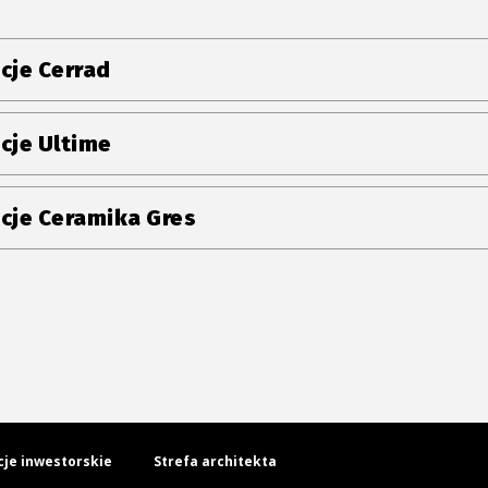
cje Cerrad
cje Ultime
cje Ceramika Gres
cje inwestorskie
Strefa architekta