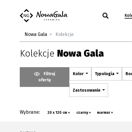
Kol
Nowa Gala
Kolekcje
Kolekcje
Nowa Gala
Filtruj
Kolor
Typologia
Ro
ofertę
Zastosowanie
Wybrane:
20 x 120 cm ×
czarny ×
marmur ×