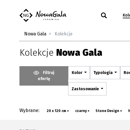
Kol
Nowa Gala
Kolekcje
Kolekcje
Nowa Gala
Filtruj
Kolor
Typologia
Ro
ofertę
Zastosowanie
Wybrane:
20 x 120 cm ×
czarny ×
Stone Design ×