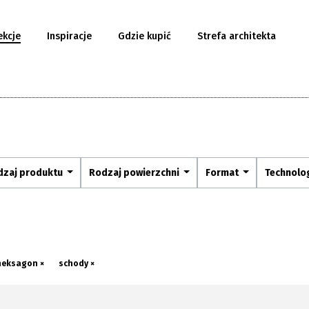
ekcje
Inspiracje
Gdzie kupić
Strefa architekta
dzaj produktu
Rodzaj powierzchni
Format
Technolo
heksagon ×
schody ×