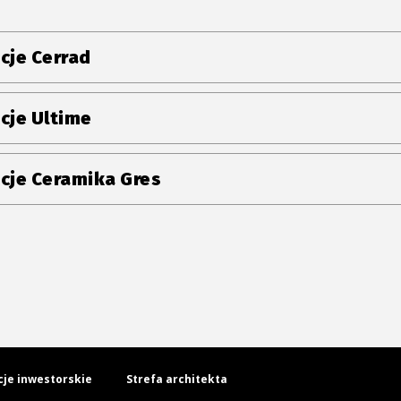
cje Cerrad
cje Ultime
cje Ceramika Gres
cje inwestorskie
Strefa architekta