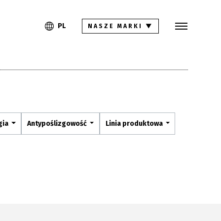
Szukaj
PL
EN
PL
NASZE MARKI
▼
Kolekcje
Inspiracje
Gdzie kupić
Pliki do pobrania
gia
Antypoślizgowość
Linia produktowa
Strefa architekta
Pytania i odpowiedzi
Kariera
Kontakt