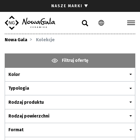
Szukaj
NASZE MARKI
▼
PL
EN
Kolekcje
Nowa Gala
Kolekcje
Inspiracje
Gdzie kupić
Filtruj ofertę
Pliki do pobrania
Kolor
Strefa architekta
Pytania i odpowiedzi
Typologia
Kariera
Rodzaj produktu
Kontakt
Rodzaj powierzchni
Komunikacja z akcjonariuszami
Format
Relacje inwestorskie