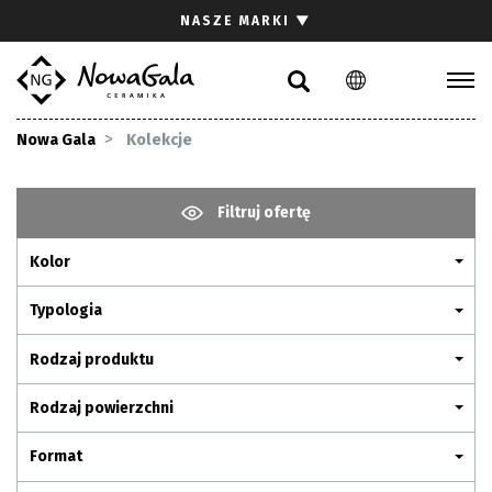
Szukaj
NASZE MARKI
▼
PL
EN
Kolekcje
Nowa Gala
Kolekcje
Inspiracje
Gdzie kupić
Filtruj ofertę
Pliki do pobrania
Kolor
Strefa architekta
Pytania i odpowiedzi
Typologia
Kariera
Rodzaj produktu
Kontakt
Rodzaj powierzchni
Komunikacja z akcjonariuszami
Format
Relacje inwestorskie