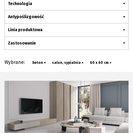
Plan połączenia
Technologia
Antypoślizgowość
Linia produktowa
Zastosowanie
Wybrane:
beton ×
salon, sypialnia ×
60 x 60 cm ×